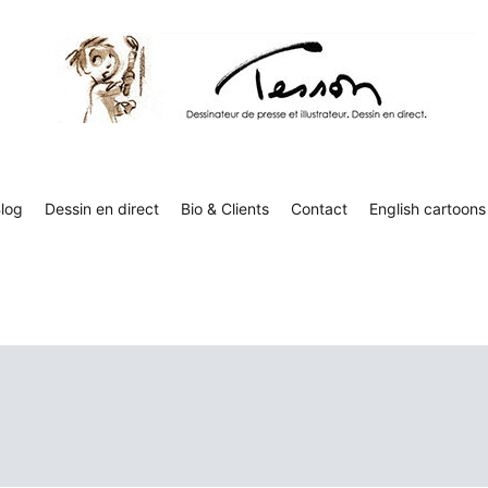
Tesson, dessinateur de presse, dessin en direct
Luc Tesson est dessinateur de presse et illustrateur et dessine 
humor
log
Dessin en direct
Bio & Clients
Contact
English cartoons