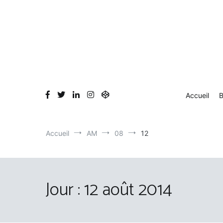
Aller
au
contenu
Accueil
B
Accueil
AM
08
12
Jour :
12 août 2014