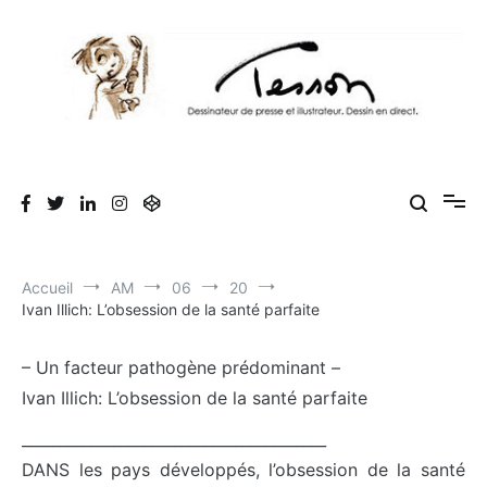
Aller
au
contenu
Tesson, dessinateur de presse, dessin en
Luc Tesson est dessinateur de presse et illustrateur et dessine en
direct lors des séminaires d'entreprise. Illustration et dessin
direct, dessin humoristique, cartoonist.
humoristique.
Accueil
AM
06
20
Ivan Illich: L’obsession de la santé parfaite
– Un facteur pathogène prédominant –
Ivan Illich: L’obsession de la santé parfaite
________________________________________
DANS les pays développés, l’obsession de la santé