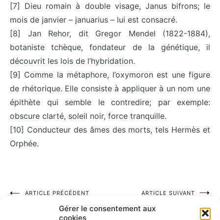
[7] Dieu romain à double visage, Janus bifrons; le
mois de janvier – januarius – lui est consacré.
[8] Jan Rehor, dit Gregor Mendel (1822-1884),
botaniste tchèque, fondateur de la génétique, il
découvrit les lois de l’hybridation.
[9] Comme la métaphore, l’oxymoron est une figure
de rhétorique. Elle consiste à appliquer à un nom une
épithète qui semble le contredire; par exemple:
obscure clarté, soleil noir, force tranquille.
[10] Conducteur des âmes des morts, tels Hermès et
Orphée.
Navigation
ARTICLE PRÉCÉDENT
ARTICLE SUIVANT
Team Building humour
Houellebecq commentant un
Gérer le consentement aux
de
célèbre passage de
cookies