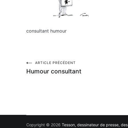
consultant humour
Navigation
ARTICLE PRÉCÉDENT
Humour consultant
de
l’article
Copyright © 2026
Tesson, dessinateur de presse, dess