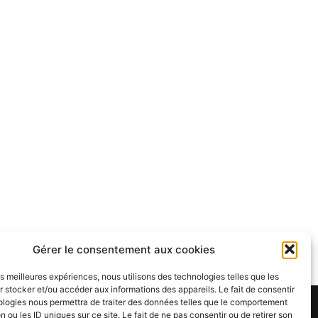
Gérer le consentement aux cookies
les meilleures expériences, nous utilisons des technologies telles que les
 stocker et/ou accéder aux informations des appareils. Le fait de consentir
ologies nous permettra de traiter des données telles que le comportement
Theme:
Cenote
by ThemeGrill. Powered by
WordPress
.
n ou les ID uniques sur ce site. Le fait de ne pas consentir ou de retirer son