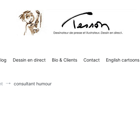
Contact
English cartoons
Boutique
Tesson, dessinateur de presse, dessin en direct
Luc Tesson est dessinateur de presse et illustrateur et dessine 
humor
log
Dessin en direct
Bio & Clients
Contact
English cartoons
nt
consultant humour