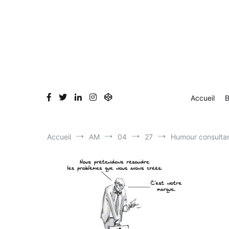
Aller
Accueil
Blog
Dessin en direct
Bio & Clients
au
contenu
Accueil
B
Accueil
AM
04
27
Humour consulta