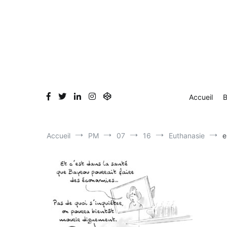
Aller
Accueil
Blog
Dessin en direct
Bio & Clients
au
contenu
Accueil
B
Accueil
PM
07
16
Euthanasie
e