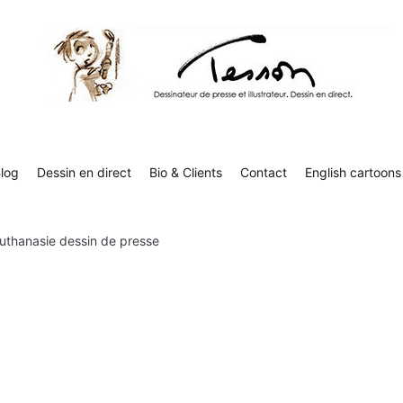
Contact
English cartoons
Boutique
Tesson, dessinateur de presse, dessin en direct
Luc Tesson est dessinateur de presse et illustrateur et dessine 
humor
log
Dessin en direct
Bio & Clients
Contact
English cartoons
uthanasie dessin de presse