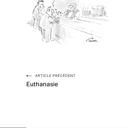
Navigation
ARTICLE PRÉCÉDENT
Euthanasie
de
l’article